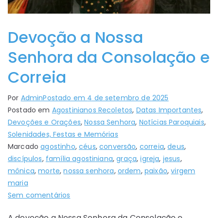
Devoção a Nossa
Senhora da Consolação e
Correia
Por
Admin
Postado em
4 de setembro de 2025
Postado em
Agostinianos Recoletos
,
Datas Importantes
,
Devoções e Orações
,
Nossa Senhora
,
Notícias Paroquiais
,
Solenidades, Festas e Memórias
Marcado
agostinho
,
céus
,
conversão
,
correia
,
deus
,
discípulos
,
família agostiniana
,
graça
,
igreja
,
jesus
,
mônica
,
morte
,
nossa senhora
,
ordem
,
paixão
,
virgem
maria
Sem comentários
A devoção a Nossa Senhora da Consolação e