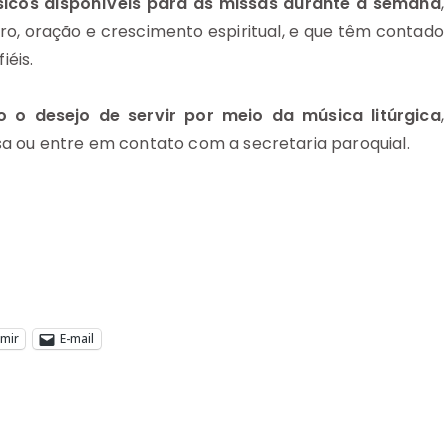
sicos disponíveis para as missas durante a semana
,
, oração e crescimento espiritual, e que têm contado
iéis.
 o desejo de servir por meio da música litúrgica
,
sa ou entre em contato com a secretaria paroquial.
imir
E-mail