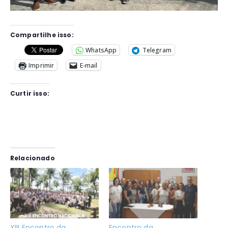
Compartilhe isso:
WhatsApp
Telegram
Imprimir
E-mail
Curtir isso:
Relacionado
XIII Encontro da
Encontro da