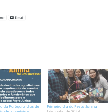
imir
E-mail
a da Paróquia: dias de
Primeiro dia da Festa Junina
izade, convívio e
1 de junho de 2024