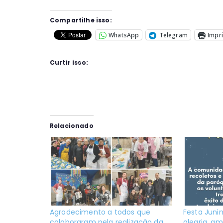
Compartilhe isso:
WhatsApp
Telegram
Impr
Curtir isso:
Relacionado
Agradecimento a todos que
Festa Junin
colaboraram pela realização da
alegria, am