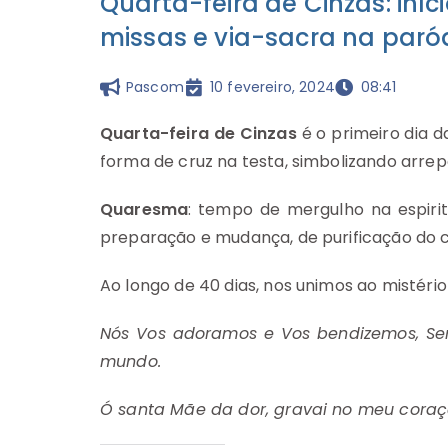
Quarta-feira de Cinzas: iní
missas e via-sacra na paró
Pascom
10 fevereiro, 2024
08:41
Quarta-feira de Cinzas
é o primeiro dia 
forma de cruz na testa, simbolizando arre
Quaresma
: tempo de mergulho na espiri
preparação e mudança, de purificação do 
Ao longo de 40 dias, nos unimos ao mistér
Nós Vos adoramos e Vos bendizemos, Sen
mundo.
Ó santa Mãe da dor, gravai no meu coraç