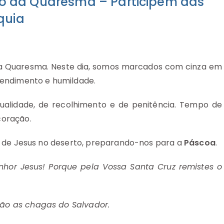
cio da Quaresma – Participem das
quia
da Quaresma. Neste dia, somos marcados com cinza em
pendimento e humildade.
tualidade, de recolhimento e de penitência. Tempo de
coração.
io de Jesus no deserto, preparando-nos para a
Páscoa
.
hor Jesus! Porque pela Vossa Santa Cruz remistes o
ão as chagas do Salvador.