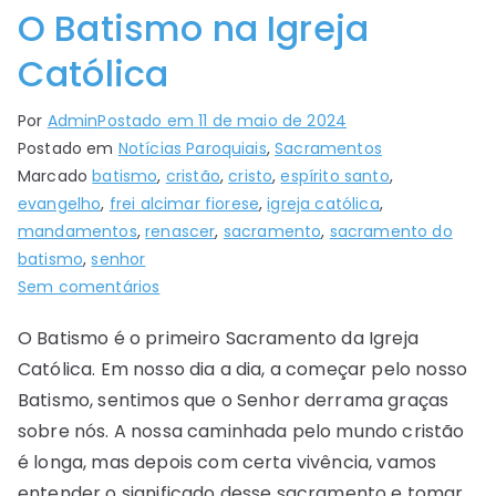
O Batismo na Igreja
Católica
Por
Admin
Postado em
11 de maio de 2024
Postado em
Notícias Paroquiais
,
Sacramentos
Marcado
batismo
,
cristão
,
cristo
,
espírito santo
,
evangelho
,
frei alcimar fiorese
,
igreja católica
,
mandamentos
,
renascer
,
sacramento
,
sacramento do
batismo
,
senhor
Sem comentários
O Batismo é o primeiro Sacramento da Igreja
Católica. Em nosso dia a dia, a começar pelo nosso
Batismo, sentimos que o Senhor derrama graças
sobre nós. A nossa caminhada pelo mundo cristão
é longa, mas depois com certa vivência, vamos
entender o significado desse sacramento e tomar