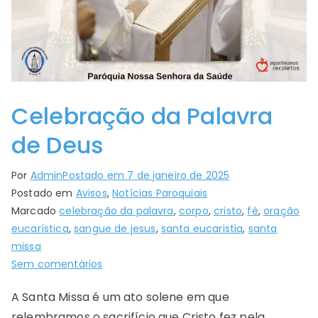
Celebração da Palavra
de Deus
Por
Admin
Postado em
7 de janeiro de 2025
Postado em
Avisos
,
Notícias Paroquiais
Marcado
celebração da palavra
,
corpo
,
cristo
,
fé
,
oração
eucarística
,
sangue de jesus
,
santa eucaristia
,
santa
missa
Sem comentários
A Santa Missa é um ato solene em que
relembramos o sacrifício que Cristo fez pela