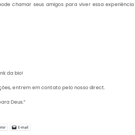
pode chamar seus amigos para viver essa experiência
nk da bio!
ções, entrem em contato pelo nosso direct.
para Deus.”
imir
E-mail