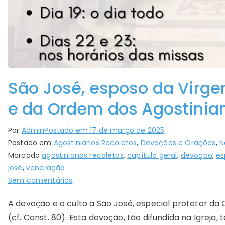
São José, esposo da Virgem
e da Ordem dos Agostinian
Por
Admin
Postado em
17 de março de 2025
Postado em
Agostinianos Recoletos
,
Devoções e Orações
,
N
Marcado
agostinianos recoletos
,
capítulo geral
,
devoção
,
es
josé
,
veneração
Sem comentários
A devoção e o culto a São José, especial protetor da 
(cf. Const. 80). Esta devoção, tão difundida na Igrej