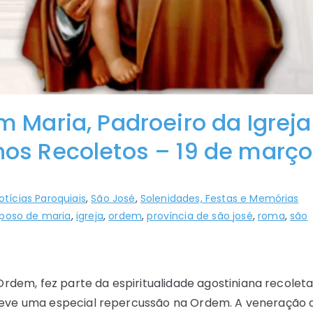
 Maria, Padroeiro da Igreja
os Recoletos – 19 de março
otícias Paroquiais
,
São José
,
Solenidades, Festas e Memórias
poso de maria
,
igreja
,
ordem
,
província de são josé
,
roma
,
são
Ordem, fez parte da espiritualidade agostiniana recolet
a, teve uma especial repercussão na Ordem. A veneração 