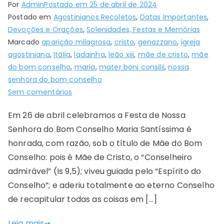
Por
Admin
Postado em
25 de abril de 2024
Postado em
Agostinianos Recoletos
,
Datas Importantes
,
Devoções e Orações
,
Solenidades, Festas e Memórias
Marcado
aparição milagrosa
,
cristo
,
genazzano
,
igreja
agostiniana
,
Itália
,
ladainha
,
leão xiii
,
mãe de cristo
,
mãe
do bom conselho
,
maria
,
mater boni consilii
,
nossa
senhora do bom conselho
Sem comentários
Em 26 de abril celebramos a Festa de Nossa
Senhora do Bom Conselho Maria Santíssima é
honrada, com razão, sob o título de Mãe do Bom
Conselho: pois é Mãe de Cristo, o “Conselheiro
admirável” (Is 9,5); viveu guiada pelo “Espírito do
Conselho”; e aderiu totalmente ao eterno Conselho
de recapitular todas as coisas em […]
Leia mais