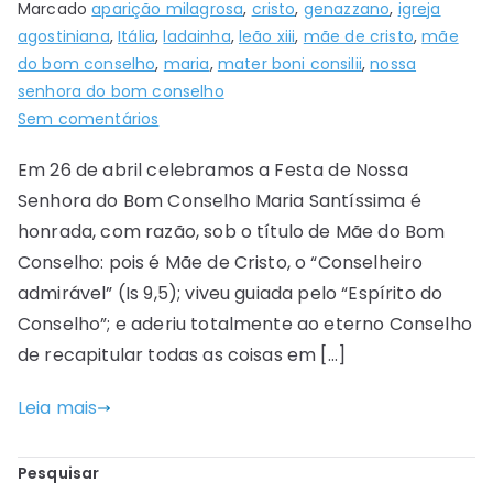
Marcado
aparição milagrosa
,
cristo
,
genazzano
,
igreja
agostiniana
,
Itália
,
ladainha
,
leão xiii
,
mãe de cristo
,
mãe
do bom conselho
,
maria
,
mater boni consilii
,
nossa
senhora do bom conselho
Sem comentários
Em 26 de abril celebramos a Festa de Nossa
Senhora do Bom Conselho Maria Santíssima é
honrada, com razão, sob o título de Mãe do Bom
Conselho: pois é Mãe de Cristo, o “Conselheiro
admirável” (Is 9,5); viveu guiada pelo “Espírito do
Conselho”; e aderiu totalmente ao eterno Conselho
de recapitular todas as coisas em […]
Leia mais
Pesquisar